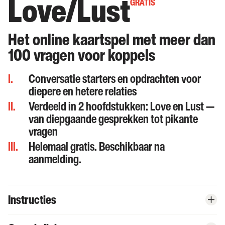
Love/Lust
GRATIS
Het online kaartspel met meer dan
100 vragen voor koppels
I.
Conversatie starters en opdrachten voor
diepere en hetere relaties
II.
Verdeeld in 2 hoofdstukken: Love en Lust —
van diepgaande gesprekken tot pikante
vragen
III.
Helemaal gratis. Beschikbaar na
aanmelding.
Instructies
Begin je reis door te klikken op de vetgedrukte, rode '
Spelen