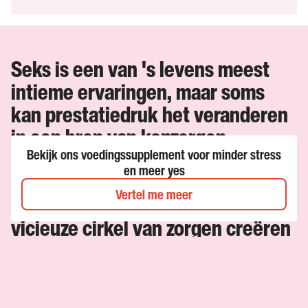
Seks is een van 's levens meest
intieme ervaringen, maar soms
kan prestatiedruk het veranderen
in een bron van kopzorgen.
Seksuele prestatiedruk, vaak in
Bekijk ons voedingssupplement voor minder stress
en meer yes
verband gebracht met
Vertel me meer
erectiestoornissen (ED), kan een
vicieuze cirkel van zorgen creëren
die je losmaakt van jezelf en je
partner. Laten we de oorzaken
verkennen, ontdekken hoe je